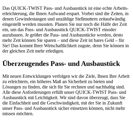
Das QUICK-TWIST Pass- und Ausbau­stück ist eine echte Arbeits­
er­leich­terung, die Ihnen Aufwand erspart. Vorbei sind die Zeiten, in
denen Gewin­de­stangen und unzählige Stell­muttern zeitauf­wändig
einge­stellt werden mussten. Planen Sie nur noch die Hälfe der Zeit
ein, um das Pass- und Ausbau­stück QUICK-TWIST einoder
auzubauen. Je größer die Pass- und Ausbau­stücke werden, desto
mehr Zeit können Sie sparen – und diese Zeit ist bares Geld – für
Sie! Das kommt Ihrer Wirtschaft­lichkeit zugute, denn Sie können in
der gleichen Zeit mehr erledigen.
Überzeu­gendes
Pass- und Ausbaustück
Mit neuen Entwick­lungen verfolgen wir die Ziele, Ihnen Ihre Arbeit
zu erleichtern, ein höheres Maß an Sicherheit zu bieten und
Lösungen zu finden, die sich für Sie rechnen und nachhaltig sind.
Alle diese Anfor­de­rungen erfüllt unser QUICK-TWIST Pass- und
Ausbau­stück mit Leich­tigkeit. Wir sind davon überzeugt, dass Sie
die Einfachheit und die Geschwin­digkeit, mit der Sie in Zukunft
unser Pass- und Ausbau­stück sicher einsetzen können, nicht mehr
missen möchten.