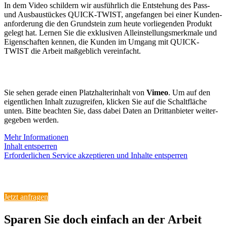
In dem Video schildern wir ausführlich die Entstehung des Pass-
und Ausbau­stückes QUICK-TWIST, angefangen bei einer Kunden­
an­for­derung die den Grund­stein zum heute vorlie­genden Produkt
gelegt hat. Lernen Sie die exklu­siven Allein­stel­lungs­merkmale und
Eigen­schaften kennen, die Kunden im Umgang mit QUICK-
TWIST die Arbeit maßgeblich vereinfacht.
Sie sehen gerade einen Platz­hal­ter­inhalt von
Vimeo
. Um auf den
eigent­lichen Inhalt zuzugreifen, klicken Sie auf die Schalt­fläche
unten. Bitte beachten Sie, dass dabei Daten an Dritt­an­bieter weiter­
ge­geben werden.
Mehr Infor­ma­tionen
Inhalt entsperren
Erfor­der­lichen Service akzep­tieren und Inhalte entsperren
Jetzt anfragen
Sparen Sie doch einfach an der
Arbeit