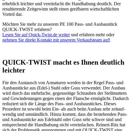
erheblich leichter und verein­facht die Handhabung deutlich. Der
resul­tie­rende Zeitgewinn stellt einen greif­baren wirtschaft­lichen
Vorteil dar.
Möchten Sie mehr zu unserem PE 100 Pass- und Ausbau­stück
QUICK-TWIST erfahren?
Lesen Sie auf Quick-Twist.de weiter
und erfahren mehr oder
nehmen Sie direkt Kontakt mit unserem Verkaufsteam auf!
QUICK-TWIST macht es Ihnen deutlich
leichter
Für den Austausch von Armaturen werden in der Regel Pass- und
Ausbau­stücke aus (Edel-) Stahl oder Guss verwendet. Der Ausbau
wird durch das mehrfache, gegen­seitige Schrauben der Stell­muttern
und Gewin­de­stangen gegen einen der Flansche ermög­licht. Dadurch
reduziert sich die Länge des Pass- und Ausbau­stückes. Dieses
Prozedere ist sowohl beim Ein- als auch beim Ausbau sehr zeitauf­
wendig und umständlich. Hinzu kommt, dass die bestehenden Pass-
und Ausbau­stücke aus Edelstahl oder Guss sehr schwer sind und
entspre­chend die Handhabung nicht verein­fachen. Reinert-Ritz hat
sich der Proble­matik angenommen und mit QUICK-TWIST eine