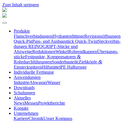
Zum Inhalt springen
Produkte
Flansch­ver­bin­dungen
Hydran­ten­fit­tinge
Revisi­ons­öff­nungen
Quick-Pig
Pass- und Ausbau­stück Quick-Twist
Steck­ver­bin­
dungen REINOGRIP
T‑Stücke und
Abzweige
Reduktionen
Winkel
Rohrend­kappen
Übergangs­
&
stücke
Festpunkte, Kompen­sa­toren
&
Rohrdurchführungen
Sonder­bau­teile
Ziehköpfe
Einsteckspitzen
Hilfs­mittel
PE Halbzeuge
Indivi­duelle Fertigung
Anwen­dungen
Industrie
Abwasser
Wasser
Downloads
Schulungen
Aktuelles
News
Messen
Projekt­be­richte
Kontakt
Unter­nehmen
Karriere
Chronik
Unser Kompass