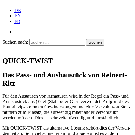
DE
EN
FR
Suchen nach:
QUICK-TWIST
Das Pass- und Ausbau­stück von Reinert-
Ritz
Für den Austausch von Armaturen wird in der Regel ein Pass- und
Ausbau­stück aus (Edel-)Stahl oder Guss verwendet. Aufgrund des
Bauprinzips kommen Gewin­de­stangen und eine Vielzahl von Stell­
muttern zum Einsatz, die aufwendig mitein­ander verschraubt
werden müssen. Dies ist sehr zeitauf­wendig und umständlich.
Mit QUICK-TWIST als alter­native Lösung gehört dies der Vergan­
genheit an. Sehr viel schneller an- und abgebaut ist es zudem