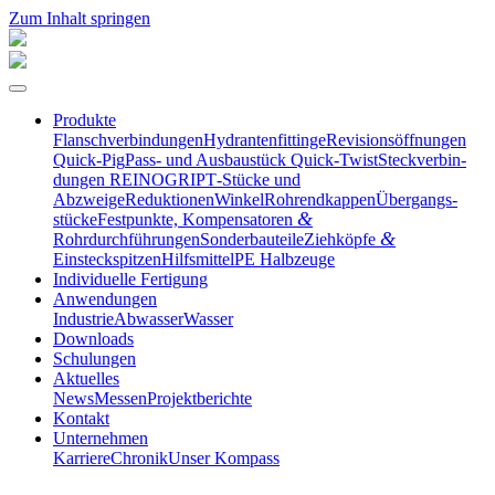
Zum Inhalt springen
Produkte
Flansch­ver­bin­dungen
Hydran­ten­fit­tinge
Revisi­ons­öff­nungen
Quick-Pig
Pass- und Ausbau­stück Quick-Twist
Steck­ver­bin­
dungen REINOGRIP
T‑Stücke und
Abzweige
Reduktionen
Winkel
Rohrend­kappen
Übergangs­
&
stücke
Festpunkte, Kompen­sa­toren
&
Rohrdurchführungen
Sonder­bau­teile
Ziehköpfe
Einsteckspitzen
Hilfs­mittel
PE Halbzeuge
Indivi­duelle Fertigung
Anwen­dungen
Industrie
Abwasser
Wasser
Downloads
Schulungen
Aktuelles
News
Messen
Projekt­be­richte
Kontakt
Unter­nehmen
Karriere
Chronik
Unser Kompass