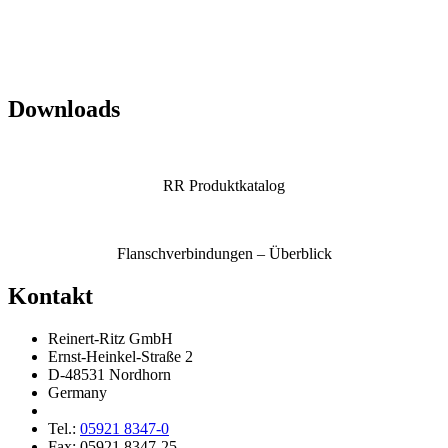
Downloads
RR Produkt­ka­talog
Flansch­ver­bin­dungen – Überblick
Kontakt
Reinert-Ritz GmbH
Ernst-Heinkel-Straße 2
D-48531 Nordhorn
Germany
Tel.:
05921 8347-0
Fax: 05921 8347-25