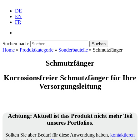
DE
EN
FR
Suchen nach:
Home
»
Produkt­ka­te­gorie
»
Sonder­bau­teile
»
Schmutz­fänger
Schmutz­fänger
Korro­si­ons­freier Schmutz­fänger für Ihre
Versorgungsleitung
Achtung
:
Aktuell ist das Produkt nicht mehr Teil
unseres Portfolios.
Sollten Sie aber Bedarf für diese Anwendung haben,
kontak­tieren