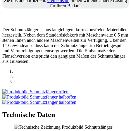
Sie uns doch trotzdem.
Gemeinsam
finden wir eine andere Lösung
für Ihren Bedarf.
Der Schmutz­fänger ist aus langle­bigen, korro­si­ons­freien Materialien
herge­stellt. Neben dem Standard­siebkorb mit Maschen­weite 0,5 mm
stehen Ihnen auch andere Maschen­weiten zur Verfügung. Über den
1“-Gewindeanschluss kann der Schmutz­fänger im Betrieb gespült
und Verun­rei­ni­gungen entsorgt werden. Die Einbaumaße der
Flansch­version entspricht den gängigen Maßen der Schmutz­fänger
aus Gusseisen.
Technische Daten