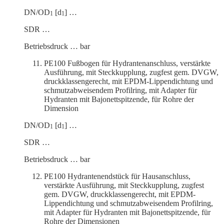
DN/OD
[d
] …
1
1
SDR …
Betriebs­druck … bar
PE100 Fußbogen für Hydrantenanschluss, verstärkte
Ausführung, mit Steck­kupplung, zugfest gem. DVGW,
druck­klas­sen­ge­recht, mit EPDM-Lippen­dichtung und
schmutz­ab­wei­sendem Profilring, mit Adapter für
Hydranten mit Bajonett­spit­zende, für Rohre der
Dimension
DN/OD
[d
] …
1
1
SDR …
Betriebs­druck … bar
PE100 Hydran­ten­end­stück für Hausan­schluss,
verstärkte Ausführung, mit Steck­kupplung, zugfest
gem. DVGW, druck­klas­sen­ge­recht, mit EPDM-
Lippen­dichtung und schmutz­ab­wei­sendem Profilring,
mit Adapter für Hydranten mit Bajonett­spit­zende, für
Rohre der Dimensionen