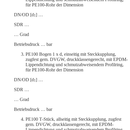
für PE100-Rohr der Dimension
DN/OD [d
] …
1
SDR …
… Grad
Betriebs­druck … bar
PE100 Bogen 1 x d, einseitig mit Steck­kupplung,
zugfest gem. DVGW, druck­klas­sen­ge­recht, mit EPDM-
Lippen­dichtung und schmutz­ab­wei­sendem Profilring,
für PE100-Rohr der Dimension
DN/OD [d
] …
1
SDR …
… Grad
Betriebs­druck … bar
PE100 T‑Stück, allseitig mit Steck­kupplung, zugfest
gem. DVGW, druck­klas­sen­ge­recht, mit EPDM-
Lippen­dichtung und schmutz­ab­wei­sendem Profilring,