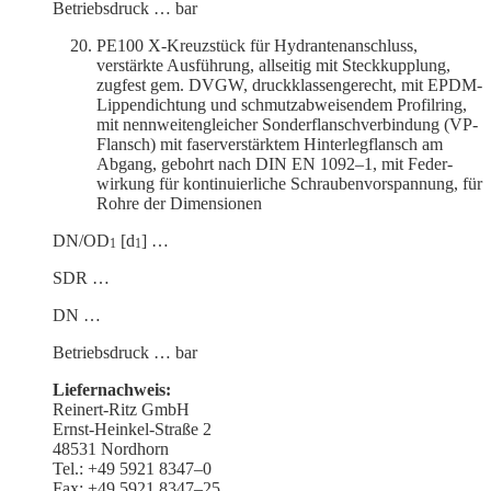
Betriebs­druck … bar
PE100 X‑Kreuzstück für Hydrantenanschluss,
verstärkte Ausführung, allseitig mit Steck­kupplung,
zugfest gem. DVGW, druck­klas­sen­ge­recht, mit EPDM-
Lippen­dichtung und schmutz­ab­wei­sendem Profilring,
mit nennwei­ten­gleicher Sonder­flansch­ver­bindung (VP-
Flansch) mit faser­ver­stärktem Hinter­leg­flansch am
Abgang, gebohrt nach DIN EN 1092–1, mit Feder­
wirkung für konti­nu­ier­liche Schrau­ben­vor­spannung, für
Rohre der Dimensionen
DN/OD
[d
] …
1
1
SDR …
DN …
Betriebs­druck … bar
Liefer­nachweis:
Reinert-Ritz GmbH
Ernst-Heinkel-Straße 2
48531 Nordhorn
Tel.: +49 5921 8347–0
Fax: +49 5921 8347–25