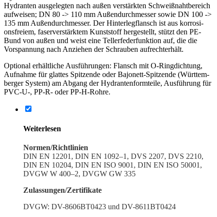
Hydranten ausge­legten nach außen verstärkten Schweiß­naht­be­reich
aufweisen; DN 80 -> 110 mm Außen­durch­messer sowie DN 100 ->
135 mm Außen­durch­messer. Der Hinter­leg­flansch ist aus korro­si­
ons­freiem, faser­ver­stärktem Kunst­stoff herge­stellt, stützt den PE-
Bund von außen und weist eine Teller­fe­der­funktion auf, die die
Vorspannung nach Anziehen der Schrauben aufrechterhält.
Optional erhält­liche Ausfüh­rungen: Flansch mit O‑Ringdichtung,
Aufnahme für glattes Spitzende oder Bajonett-Spitzende (Württem­
berger System) am Abgang der Hydran­ten­form­teile, Ausführung für
PVC-U‑, PP-R- oder PP-H-Rohre.
Weiter­lesen
Normen/Richtlinien
DIN EN 12201, DIN EN 1092–1, DVS 2207, DVS 2210,
DIN EN 10204, DIN EN ISO 9001, DIN EN ISO 50001,
DVGW W 400–2, DVGW GW 335
Zulassungen/Zertifikate
DVGW: DV-8606BT0423 und DV-8611BT0424