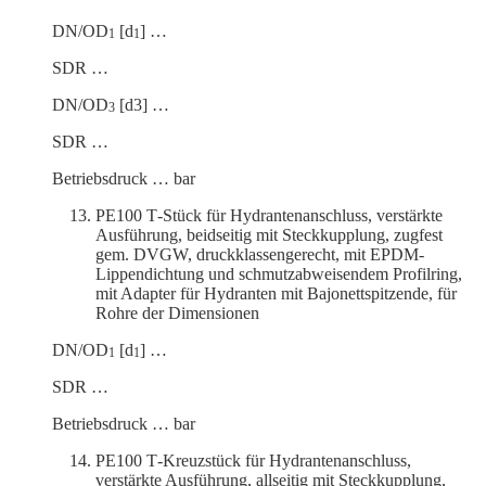
DN/OD
[d
] …
1
1
SDR …
DN/OD
[d3] …
3
SDR …
Betriebs­druck … bar
PE100 T‑Stück für Hydrantenanschluss, verstärkte
Ausführung, beidseitig mit Steck­kupplung, zugfest
gem. DVGW, druck­klas­sen­ge­recht, mit EPDM-
Lippen­dichtung und schmutz­ab­wei­sendem Profilring,
mit Adapter für Hydranten mit Bajonett­spit­zende, für
Rohre der Dimensionen
DN/OD
[d
] …
1
1
SDR …
Betriebs­druck … bar
PE100 T‑Kreuzstück für Hydrantenanschluss,
verstärkte Ausführung, allseitig mit Steck­kupplung,