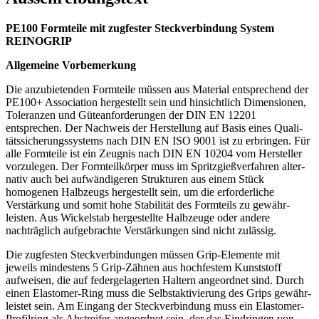
PE100 Formteile mit zugfester Steck­ver­bindung System
REINOGRIP
Allge­meine Vorbemerkung
Die anzubie­tenden Formteile müssen aus Material entspre­chend der
PE100+ Association herge­stellt sein und hinsichtlich Dimen­sionen,
Toleranzen und Gütean­for­de­rungen der DIN EN 12201
entsprechen. Der Nachweis der Herstellung auf Basis eines Quali­
täts­si­che­rungs­systems nach DIN EN ISO 9001 ist zu erbringen. Für
alle Formteile ist ein Zeugnis nach DIN EN 10204 vom Hersteller
vorzu­legen. Der Formteil­körper muss im Spritz­gieß­ver­fahren alter­
nativ auch bei aufwän­di­geren Struk­turen aus einem Stück
homogenen Halbzeugs herge­stellt sein, um die erfor­der­liche
Verstärkung und somit hohe Stabi­lität des Formteils zu gewähr­
leisten. Aus Wickelstab herge­stellte Halbzeuge oder andere
nachträglich aufge­brachte Verstär­kungen sind nicht zulässig.
Die zugfesten Steck­ver­bin­dungen müssen Grip-Elemente mit
jeweils mindestens 5 Grip-Zähnen aus hochfestem Kunst­stoff
aufweisen, die auf feder­ge­la­gerten Haltern angeordnet sind. Durch
einen Elastomer-Ring muss die Selbst­ak­ti­vierung des Grips gewähr­
leistet sein. Am Eingang der Steck­ver­bindung muss ein Elastomer-
Profilring als Abstreifer angeordnet sein, der das Eindringen von