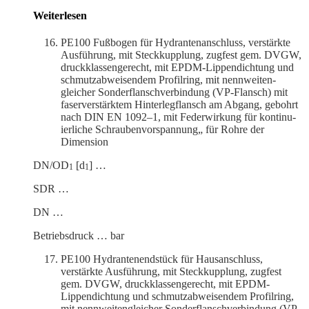
Weiter­lesen
PE100 Fußbogen für Hydrantenanschluss, verstärkte
Ausführung, mit Steck­kupplung, zugfest gem. DVGW,
druck­klas­sen­ge­recht, mit EPDM-Lippen­dichtung und
schmutz­ab­wei­sendem Profilring, mit nennwei­ten­
gleicher Sonder­flansch­ver­bindung (VP-Flansch) mit
faser­ver­stärktem Hinter­leg­flansch am Abgang, gebohrt
nach DIN EN 1092–1, mit Feder­wirkung für konti­nu­
ier­liche Schrau­ben­vor­spannung„ für Rohre der
Dimension
DN/OD
[d
] …
1
1
SDR …
DN …
Betriebs­druck … bar
PE100 Hydran­ten­end­stück für Hausan­schluss,
verstärkte Ausführung, mit Steck­kupplung, zugfest
gem. DVGW, druck­klas­sen­ge­recht, mit EPDM-
Lippen­dichtung und schmutz­ab­wei­sendem Profilring,
mit nennwei­ten­gleicher Sonder­flansch­ver­bindung (VP-