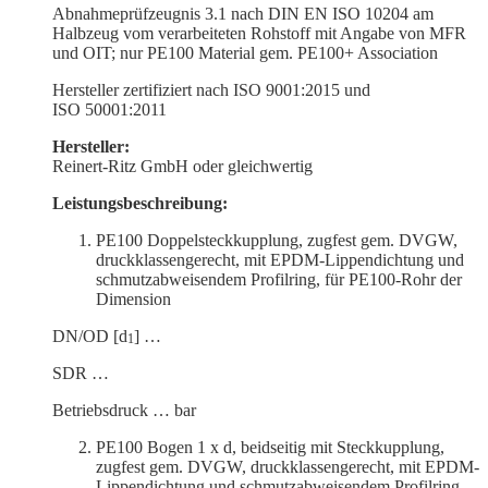
Abnah­me­prüf­zeugnis 3.1 nach DIN EN ISO 10204 am
Halbzeug vom verar­bei­teten Rohstoff mit Angabe von MFR
und OIT; nur PE100 Material gem. PE100+ Association
Hersteller zerti­fi­ziert nach ISO 9001:2015 und
ISO 50001:2011
Hersteller:
Reinert-Ritz GmbH oder gleichwertig
Leistungs­be­schreibung:
PE100 Doppel­steck­kupplung, zugfest gem. DVGW,
druck­klas­sen­ge­recht, mit EPDM-Lippen­dichtung und
schmutz­ab­wei­sendem Profilring, für PE100-Rohr der
Dimension
DN/OD [d
] …
1
SDR …
Betriebs­druck … bar
PE100 Bogen 1 x d, beidseitig mit Steck­kupplung,
zugfest gem. DVGW, druck­klas­sen­ge­recht, mit EPDM-
Lippen­dichtung und schmutz­ab­wei­sendem Profilring,