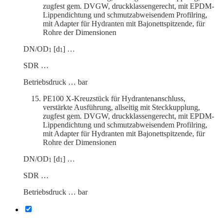
zugfest gem. DVGW, druck­klas­sen­ge­recht, mit EPDM-
Lippen­dichtung und schmutz­ab­wei­sendem Profilring,
mit Adapter für Hydranten mit Bajonett­spit­zende, für
Rohre der Dimensionen
DN/OD
[d
] …
1
1
SDR …
Betriebs­druck … bar
PE100 X‑Kreuzstück für Hydrantenanschluss,
verstärkte Ausführung, allseitig mit Steck­kupplung,
zugfest gem. DVGW, druck­klas­sen­ge­recht, mit EPDM-
Lippen­dichtung und schmutz­ab­wei­sendem Profilring,
mit Adapter für Hydranten mit Bajonett­spit­zende, für
Rohre der Dimensionen
DN/OD
[d
] …
1
1
SDR …
Betriebs­druck … bar