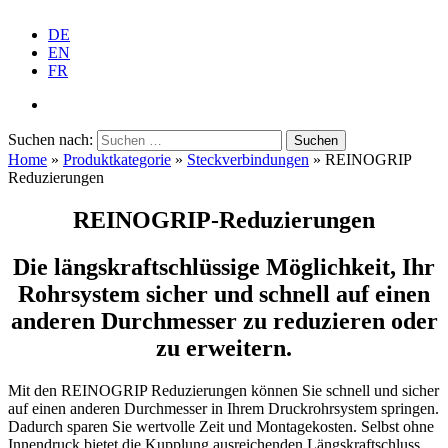
DE
EN
FR
Suchen nach:
Home
»
Produkt­ka­te­gorie
»
Steck­ver­bin­dungen
»
REINOGRIP
Reduzie­rungen
REINOGRIP-Reduzie­rungen
Die längs­kraft­schlüssige Möglichkeit, Ihr
Rohrsystem sicher und schnell auf einen
anderen Durch­messer zu reduzieren oder
zu erweitern.
Mit den REINOGRIP Reduzie­rungen können Sie schnell und sicher
auf einen anderen Durch­messer in Ihrem Druck­rohr­system springen.
Dadurch sparen Sie wertvolle Zeit und Monta­ge­kosten. Selbst ohne
Innen­druck bietet die Kupplung ausrei­chenden Längskraftschluss.