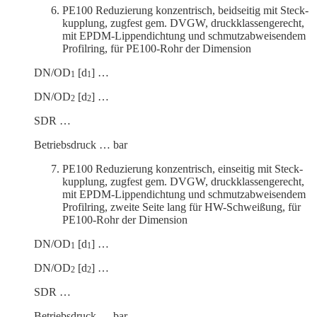
PE100 Reduzierung konzen­trisch, beidseitig mit Steck­
kupplung, zugfest gem. DVGW, druck­klas­sen­ge­recht,
mit EPDM-Lippen­dichtung und schmutz­ab­wei­sendem
Profilring, für PE100-Rohr der Dimension
DN/OD
[d
] …
1
1
DN/OD
[d
] …
2
2
SDR …
Betriebs­druck … bar
PE100 Reduzierung konzen­trisch, einseitig mit Steck­
kupplung, zugfest gem. DVGW, druck­klas­sen­ge­recht,
mit EPDM-Lippen­dichtung und schmutz­ab­wei­sendem
Profilring, zweite Seite lang für HW-Schweißung, für
PE100-Rohr der Dimension
DN/OD
[d
] …
1
1
DN/OD
[d
] …
2
2
SDR …
Betriebs­druck … bar