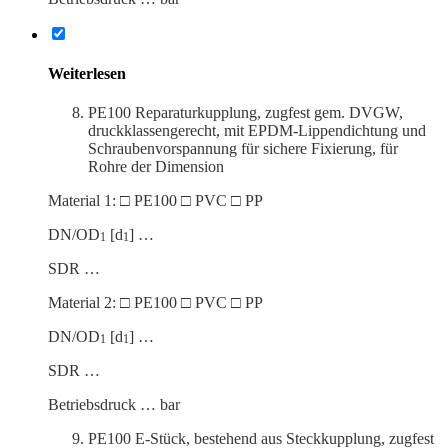
Weiter­lesen
PE100 Repara­tur­kupplung, zugfest gem. DVGW,
druck­klas­sen­ge­recht, mit EPDM-Lippen­dichtung und
Schrau­ben­vor­spannung für sichere Fixierung, für
Rohre der Dimension
Material 1: □ PE100 □ PVC □ PP
DN/OD
[d
] …
1
1
SDR …
Material 2: □ PE100 □ PVC □ PP
DN/OD
[d
] …
1
1
SDR …
Betriebs­druck … bar
PE100 E‑Stück, bestehend aus Steck­kupplung, zugfest