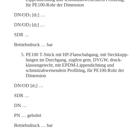
für PE100-Rohr der Dimension
DN/OD
[d
] …
1
1
DN/OD
[d
] …
2
2
SDR …
Betriebs­druck … bar
PE100 T‑Stück mit HP-Flansch­abgang, mit Steck­kupp­
lungen im Durchgang, zugfest gem. DVGW, druck­
klas­sen­ge­recht, mit EPDM-Lippen­dichtung und
schmutz­ab­wei­sendem Profilring, für PE100-Rohr der
Dimension
DN/OD [d
] …
1
SDR …
DN …
PN … gebohrt
Betriebs­druck … bar