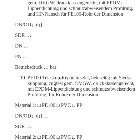
gem. DVGW, druck­klas­sen­ge­recht, mit EPDM-
Lippen­dichtung und schmutz­ab­wei­sendem Profilring,
und HP-Flansch für PE100-Rohr der Dimension
DN/OD
[d
] …
1
1
SDR …
DN …
PN …
Betriebs­druck … bar
PE100 Teleskop-Reparatur-Set, beidseitig mit Steck­
kupplung, zugfest gem. DVGW, druck­klas­sen­ge­recht,
mit EPDM-Lippen­dichtung und schmutz­ab­wei­sendem
Profilring, für Rohre der Dimension
Material 1: □ PE100 □ PVC □ PP
DN/OD
[d
] …
1
1
SDR …
Material 2: □ PE100 □ PVC □ PP