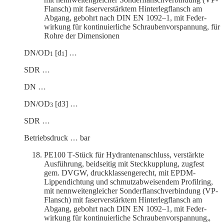
Flansch) mit faser­ver­stärktem Hinter­leg­flansch am
Abgang, gebohrt nach DIN EN 1092–1, mit Feder­
wirkung für konti­nu­ier­liche Schrau­ben­vor­spannung, für
Rohre der Dimensionen
DN/OD
[d
] …
1
1
SDR …
DN …
DN/OD
[d3] …
3
SDR …
Betriebs­druck … bar
PE100 T‑Stück für Hydrantenanschluss, verstärkte
Ausführung, beidseitig mit Steck­kupplung, zugfest
gem. DVGW, druck­klas­sen­ge­recht, mit EPDM-
Lippen­dichtung und schmutz­ab­wei­sendem Profilring,
mit nennwei­ten­gleicher Sonder­flansch­ver­bindung (VP-
Flansch) mit faser­ver­stärktem Hinter­leg­flansch am
Abgang, gebohrt nach DIN EN 1092–1, mit Feder­
wirkung für konti­nu­ier­liche Schrau­ben­vor­spannung„