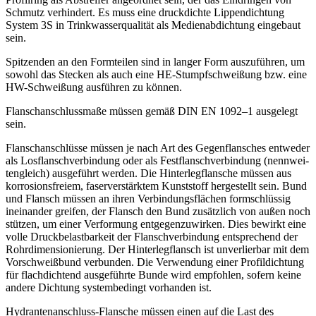
Schmutz verhindert. Es muss eine druck­dichte Lippen­dichtung
System 3S in Trink­was­ser­qua­lität als Medien­ab­dichtung eingebaut
sein.
Spitzenden an den Formteilen sind in langer Form auszu­führen, um
sowohl das Stecken als auch eine HE-Stumpf­schweißung bzw. eine
HW-Schweißung ausführen zu können.
Flansch­an­schlussmaße müssen gemäß DIN EN 1092–1 ausgelegt
sein.
Flansch­an­schlüsse müssen je nach Art des Gegen­flan­sches entweder
als Losflansch­ver­bindung oder als Festflansch­ver­bindung (nennwei­
ten­gleich) ausge­führt werden. Die Hinter­leg­flansche müssen aus
korro­si­ons­freiem, faser­ver­stärktem Kunst­stoff herge­stellt sein. Bund
und Flansch müssen an ihren Verbin­dungs­flächen formschlüssig
inein­ander greifen, der Flansch den Bund zusätzlich von außen noch
stützen, um einer Verformung entge­gen­zu­wirken. Dies bewirkt eine
volle Druck­be­last­barkeit der Flansch­ver­bindung entspre­chend der
Rohrdi­men­sio­nierung. Der Hinter­leg­flansch ist unver­lierbar mit dem
Vorschweißbund verbunden. Die Verwendung einer Profil­dichtung
für flach­dichtend ausge­führte Bunde wird empfohlen, sofern keine
andere Dichtung system­be­dingt vorhanden ist.
Hydrantenanschluss-Flansche müssen einen auf die Last des