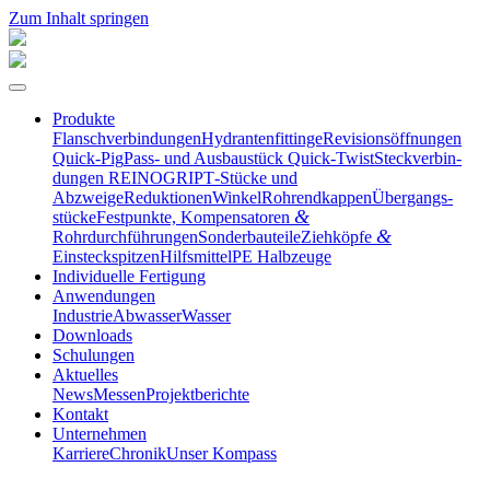
Zum Inhalt springen
Produkte
Flansch­ver­bin­dungen
Hydran­ten­fit­tinge
Revisi­ons­öff­nungen
Quick-Pig
Pass- und Ausbau­stück Quick-Twist
Steck­ver­bin­
dungen REINOGRIP
T‑Stücke und
Abzweige
Reduktionen
Winkel
Rohrend­kappen
Übergangs­
&
stücke
Festpunkte, Kompen­sa­toren
&
Rohrdurchführungen
Sonder­bau­teile
Ziehköpfe
Einsteckspitzen
Hilfs­mittel
PE Halbzeuge
Indivi­duelle Fertigung
Anwen­dungen
Industrie
Abwasser
Wasser
Downloads
Schulungen
Aktuelles
News
Messen
Projekt­be­richte
Kontakt
Unter­nehmen
Karriere
Chronik
Unser Kompass