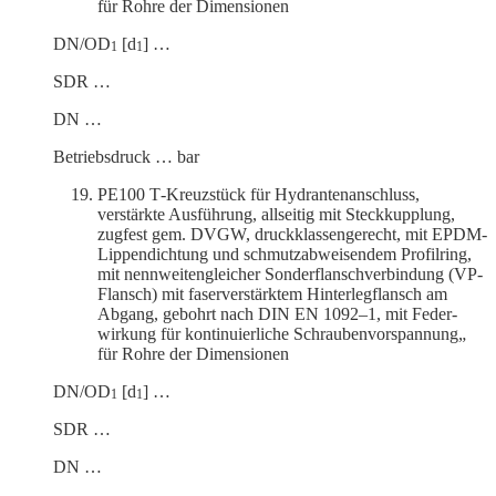
für Rohre der Dimensionen
DN/OD
[d
] …
1
1
SDR …
DN …
Betriebs­druck … bar
PE100 T‑Kreuzstück für Hydrantenanschluss,
verstärkte Ausführung, allseitig mit Steck­kupplung,
zugfest gem. DVGW, druck­klas­sen­ge­recht, mit EPDM-
Lippen­dichtung und schmutz­ab­wei­sendem Profilring,
mit nennwei­ten­gleicher Sonder­flansch­ver­bindung (VP-
Flansch) mit faser­ver­stärktem Hinter­leg­flansch am
Abgang, gebohrt nach DIN EN 1092–1, mit Feder­
wirkung für konti­nu­ier­liche Schrau­ben­vor­spannung„
für Rohre der Dimensionen
DN/OD
[d
] …
1
1
SDR …
DN …