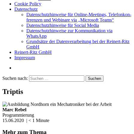
Cookie Policy
Daten­schutz
Daten­schutz­hin­weise für Online-Meetings, Telefon­kon­
fe­renzen und Webinare via „Microsoft Teams“
Daten­schutz­hin­weise für Social Media
Daten­schutz­hin­weise zur Kommu­ni­kation via
WhatsApp
Grund­sätze der Daten­ver­ar­beitung bei der Reinert-Ritz
GmbH
Reinert-Ritz GmbH
Impressum
Suchen nach:
Triptis
Marc Rebel
Programmierung
15.06.2020
|
< 1
Minute
Mehr zum Thema