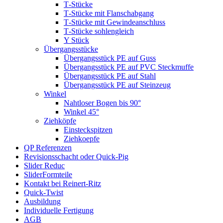
T‑Stücke
T‑Stücke mit Flanschabgang
T‑Stücke mit Gewindeanschluss
T‑Stücke sohlen­gleich
Y Stück
Übergangs­stücke
Übergangs­stück PE auf Guss
Übergangs­stück PE auf PVC Steckmuffe
Übergangs­stück PE auf Stahl
Übergangs­stück PE auf Steinzeug
Winkel
Nahtloser Bogen bis 90°
Winkel 45°
Ziehköpfe
Einsteck­spitzen
Ziehkoepfe
QP Referenzen
Revisi­ons­schacht oder Quick-Pig
Slider Reduc
Slider­Form­teile
Kontakt bei Reinert-Ritz
Quick-Twist
Ausbildung
Indivi­duelle Fertigung
AGB