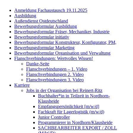
Anmeldung Fachaus­tausch 19.11.2025
Ausbildung
Außen­dienst Ostdeutschland
Bewer­bungs­for­mular Ausbildung
Bewer­bungs­for­mular Fräser, Mecha­niker, Industrie
Bewer­bungs­for­mular initiativ
Bewer­bungs­for­mular Konstrukteur, Konfi­gu­rator, PM,
Bewer­bungs­for­mular Marketing
Bewer­bungs­for­mular Organi­sation und Verwaltung
Flansch­ver­bin­dungen: Wertvolles Wissen!
Danke-Seite
Flansch­ver­bin­dungen – 1. Video
Flansch­ver­bin­dungen 2. Video
Flansch­ver­bin­dungen 3. Video
Karriere
Jobs in der Organi­sation bei Reinert-Ritz
Buchhalter*in in Teilzeit in Nordhorn-
Klausheide
Empfangs­per­sön­lichkeit [m/w/d]
Fachkraft für Lager­lo­gistik (m/w/d)
Junior Controller
Program­mierer in Nordhorn/Klausheide
SACHBEARBEITER EXPORT / ZOLL