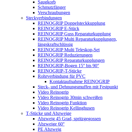
Saugkorb
Schmutz­fänger
Verschrau­bungen
Steck­ver­bin­dungen
REINOGRIP Doppel­steck­kupplung
REINOGRIP E‑Stück
REINOGRIP Guss Reparaturkupplung
REINOGRIP Multi Repara­tur­kupp­lungen,
längskraftschlüssig
REINOGRIP Multi Teleskop-Set
REINOGRIP Reduzie­rungen
REINOGRIP Repara­tur­kupp­lungen
REINOGRIP-Bogen 15° bis 90°
REINOGRIP-T-Stücke
Rohrver­bindung für PVC
Kontakt­auf­nahme REINOGRIP
Steck- und Dehnungs­muffen mit Festpunkt
Video Reinogrip
Video Reinogrip 30min schweißen
Video Reinogrip Funktion
Video Reinogrip Kellinghusen
T‑Stücke und Abzweige
Abzweig 45 Grad, spritzgegossen
Abzweige 60°
PE Abzweig