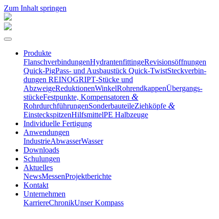
Zum Inhalt springen
Produkte
Flansch­ver­bin­dungen
Hydran­ten­fit­tinge
Revisi­ons­öff­nungen
Quick-Pig
Pass- und Ausbau­stück Quick-Twist
Steck­ver­bin­
dungen REINOGRIP
T‑Stücke und
Abzweige
Reduktionen
Winkel
Rohrend­kappen
Übergangs­
&
stücke
Festpunkte, Kompen­sa­toren
&
Rohrdurchführungen
Sonder­bau­teile
Ziehköpfe
Einsteckspitzen
Hilfs­mittel
PE Halbzeuge
Indivi­duelle Fertigung
Anwen­dungen
Industrie
Abwasser
Wasser
Downloads
Schulungen
Aktuelles
News
Messen
Projekt­be­richte
Kontakt
Unter­nehmen
Karriere
Chronik
Unser Kompass