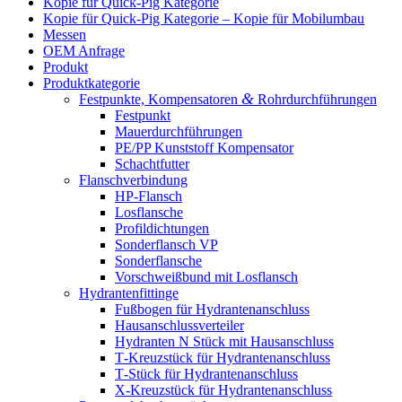
Kopie für Quick-Pig Kategorie
Kopie für Quick-Pig Kategorie – Kopie für Mobilumbau
Messen
OEM Anfrage
Produkt
Produkt­ka­te­gorie
&
Festpunkte, Kompen­sa­toren
Rohrdurchführungen
Festpunkt
Mauer­durch­füh­rungen
PE/PP Kunst­stoff Kompensator
Schacht­futter
Flansch­ver­bindung
HP-Flansch
Losflansche
Profil­dich­tungen
Sonder­flansch VP
Sonder­flansche
Vorschweißbund mit Losflansch
Hydran­ten­fit­tinge
Fußbogen für Hydrantenanschluss
Hausan­schluss­ver­teiler
Hydranten N Stück mit Hausanschluss
T‑Kreuzstück für Hydrantenanschluss
T‑Stück für Hydrantenanschluss
X‑Kreuzstück für Hydrantenanschluss