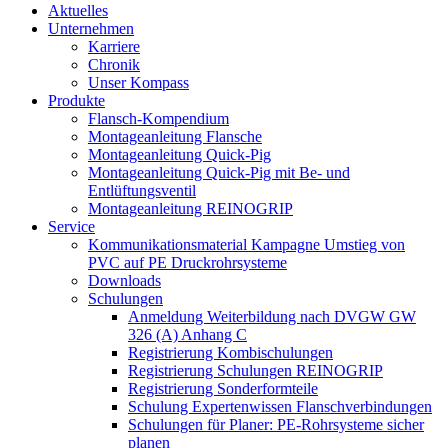
Aktuelles
Unter­nehmen
Karriere
Chronik
Unser Kompass
Produkte
Flansch-Kompendium
Monta­ge­an­leitung Flansche
Monta­ge­an­leitung Quick-Pig
Monta­ge­an­leitung Quick-Pig mit Be- und
Entlüftungsventil
Monta­ge­an­leitung REINOGRIP
Service
Kommu­ni­ka­ti­ons­ma­terial Kampagne Umstieg von
PVC auf PE Druckrohrsysteme
Downloads
Schulungen
Anmeldung Weiter­bildung nach DVGW GW
326 (A) Anhang C
Regis­trierung Kombischulungen
Regis­trierung Schulungen REINOGRIP
Regis­trierung Sonderformteile
Schulung Exper­ten­wissen Flanschverbindungen
Schulungen für Planer: PE-Rohrsysteme sicher
planen