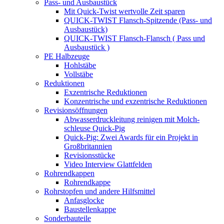
Pass- und Ausbaustück
Mit Quick-Twist wertvolle Zeit sparen
QUICK-TWIST Flansch-Spitzende (Pass- und
Ausbaustück)
QUICK‑TWIST Flansch-Flansch ( Pass und
Ausbaustück )
PE Halbzeuge
Hohlstäbe
Vollstäbe
Reduktionen
Exzen­trische Reduktionen
Konzen­trische und exzen­trische Reduktionen
Revisi­ons­öff­nungen
Abwas­ser­druck­leitung reinigen mit Molch­
schleuse Quick-Pig
Quick-Pig: Zwei Awards für ein Projekt in
Großbritannien
Revisi­ons­stücke
Video Interview Glattfelden
Rohrend­kappen
Rohrend­kappe
Rohrstopfen und andere Hilfsmittel
Anfas­glocke
Baustel­len­kappe
Sonder­bau­teile