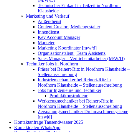
(M/W/D)
Techni­scher Einkauf in Teilzeit in Nordhorn-
Klausheide
Marketing und Verkauf
Außen­dienst
Content Creator | Mediengestalter
Innen­dienst
Key Account Manager
Marketer
Marketing Koordi­nator [m/w/d]
Organi­sa­ti­ons­talent | Team Assistenz
Sales Manager – Vertriebs­mit­ar­beiter (M/W/D)
Techniker Jobs in Nordhorn
Fräser bei Reinert-Ritz in Nordhorn Klaus­heide –
Stellenausschreibung
Indus­trie­me­cha­niker bei Reinert-Ritz in
Nordhorn Klaus­heide – Stellenausschreibung
Jobs für Ingenieure und Techniker
Produkt­kon­strukteur
Werkzeug­me­cha­niker bei Reinert-Ritz in
Nordhorn Klaus­heide – Stellenausschreibung
Zerspa­nungs­me­cha­niker Drehma­schi­nen­systeme
[m|w|d]
Kontakt­an­frage Tausend­wasser 2025
Kontakt­daten WhatsApp