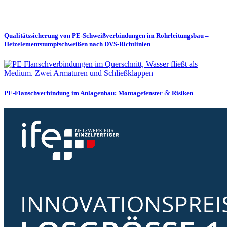
Quali­täts­si­cherung von PE-Schweiß­ver­bin­dungen im Rohrlei­tungsbau –
Heizele­ment­stumpf­schweißen nach DVS-Richtlinien
&
PE-Flansch­ver­bindung im Anlagenbau: Monta­ge­fenster
Risiken