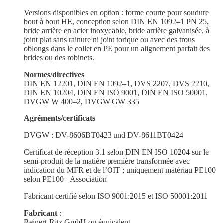
Versions dispo­nibles en option : forme courte pour soudure
bout à bout HE, conception selon DIN EN 1092–1 PN 25,
bride arrière en acier inoxy­dable, bride arrière galva­nisée, à
joint plat sans rainure ni joint torique ou avec des trous
oblongs dans le collet en PE pour un alignement parfait des
brides ou des robinets.
Normes/directives
DIN EN 12201, DIN EN 1092–1, DVS 2207, DVS 2210,
DIN EN 10204, DIN EN ISO 9001, DIN EN ISO 50001,
DVGW W 400–2, DVGW GW 335
Agréments/certificats
DVGW : DV-8606BT0423 und DV-8611BT0424
Certi­ficat de réception 3.1 selon DIN EN ISO 10204 sur le
semi-produit de la matière première trans­formée avec
indication du MFR et de l’OIT ; uniquement matériau PE100
selon PE100+ Association
Fabricant certifié selon ISO 9001:2015 et ISO 50001:2011
Fabricant
:
Reinert-Ritz GmbH ou équivalent