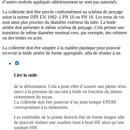
d’autres renforts appliqués ultérieu­rement ne sont pas autorisés.
La colle­rette doit être percée confor­mément au schéma de perçage
selon la norme DIN EN 1092–1 PN 10 ou PN 16. Les trous de vis
sont ainsi plus proches du diamètre extérieur du tube. La bride
arrière doit présenter le même schéma de perçage. Cela permet une
transition de même diamètre nominal vers, par exemple, des robinets
ou des brides en acier.
La colle­rette doit être adaptée à la matière plastique pour pouvoir
recevoir la bride arrière de forme appro­priée, afin de résister à un
Lire la suite
de la défor­mation. Cela a pour effet d’assurer une pleine résis­
tance à la pression du raccord à bride en fonction du dimen­
sion­nement du tuyau.
La colle­rette doit être pourvue d’un joint torique EPDM
corres­pondant à la dimension.
Les extré­mités de la pointe doivent être de forme longue afin
de pouvoir réaliser une soudure bout à bout HE ainsi qu’une
soudure HW.