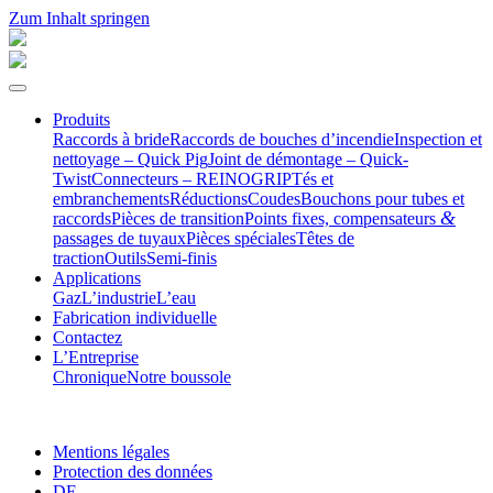
Zum Inhalt springen
Produits
Raccords à bride
Raccords de bouches d’incendie
Inspection et
nettoyage – Quick Pig
Joint de démontage – Quick-
Twist
Connec­teurs – REINOGRIP
Tés et
embranchements
Réduc­tions
Coudes
Bouchons pour tubes et
&
raccords
Pièces de transition
Points fixes, compen­sa­teurs
passages de tuyaux
Pièces spéciales
Têtes de
traction
Outils
Semi-finis
Appli­ca­tions
Gaz
L’industrie
L’eau
Fabri­cation individuelle
Contactez
L’Entre­prise
Chronique
Notre boussole
Mentions légales
Protection des données
DE