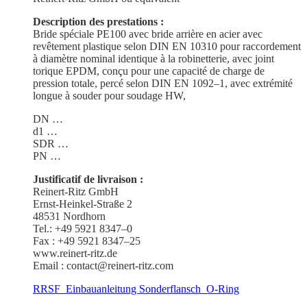
Description des prestations :
Bride spéciale PE100 avec bride arrière en acier avec
revêtement plastique selon DIN EN 10310 pour raccor­dement
à diamètre nominal identique à la robinet­terie, avec joint
torique EPDM, conçu pour une capacité de charge de
pression totale, percé selon DIN EN 1092–1, avec extrémité
longue à souder pour soudage HW,
DN …
d1 …
SDR …
PN …
Justi­fi­catif de livraison :
Reinert-Ritz GmbH
Ernst-Heinkel-Straße 2
48531 Nordhorn
Tel.: +49 5921 8347–0
Fax : +49 5921 8347–25
www.reinert-ritz.de
Email : contact@reinert-ritz.com
RRSF_Einbauanleitung Sonder­flansch_O-Ring