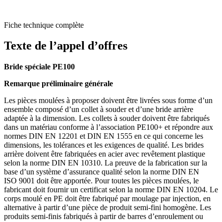
Fiche technique complète
Texte de l’appel d’offres
Bride spéciale PE100
Remarque préli­mi­naire générale
Les pièces moulées à proposer doivent être livrées sous forme d’un
ensemble composé d’un collet à souder et d’une bride arrière
adaptée à la dimension. Les collets à souder doivent être fabriqués
dans un matériau conforme à l’asso­ciation PE100+ et répondre aux
normes DIN EN 12201 et DIN EN 1555 en ce qui concerne les
dimen­sions, les tolérances et les exigences de qualité. Les brides
arrière doivent être fabri­quées en acier avec revêtement plastique
selon la norme DIN EN 10310. La preuve de la fabri­cation sur la
base d’un système d’assu­rance qualité selon la norme DIN EN
ISO 9001 doit être apportée. Pour toutes les pièces moulées, le
fabricant doit fournir un certi­ficat selon la norme DIN EN 10204. Le
corps moulé en PE doit être fabriqué par moulage par injection, en
alter­native à partir d’une pièce de produit semi-fini homogène. Les
produits semi-finis fabriqués à partir de barres d’enrou­lement ou