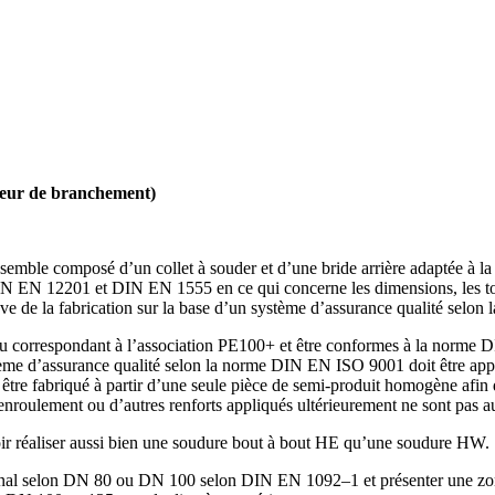
cteur de branchement)
semble composé d’un collet à souder et d’une bride arrière adaptée à la
 EN 12201 et DIN EN 1555 en ce qui concerne les dimen­sions, les tolér
euve de la fabri­cation sur la base d’un système d’assu­rance qualité se
u corres­pondant à l’asso­ciation PE100+ et être conformes à la norme D
tème d’assu­rance qualité selon la norme DIN EN ISO 9001 doit être appor
re fabriqué à partir d’une seule pièce de semi-produit homogène afin de 
enrou­lement ou d’autres renforts appliqués ultérieu­rement ne sont pas au
voir réaliser aussi bien une soudure bout à bout HE qu’une soudure HW.
nal selon DN 80 ou DN 100 selon DIN EN 1092–1 et présenter une zone d