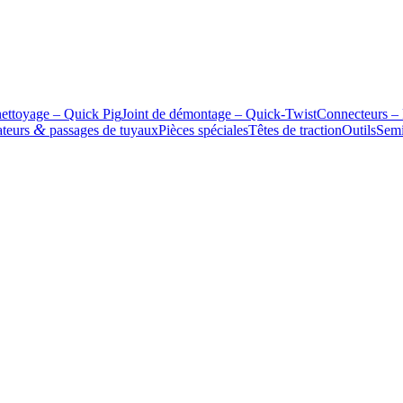
nettoyage – Quick Pig
Joint de démontage – Quick-Twist
Connec­teurs
&
a­teurs
passages de tuyaux
Pièces spéciales
Têtes de traction
Outils
Semi