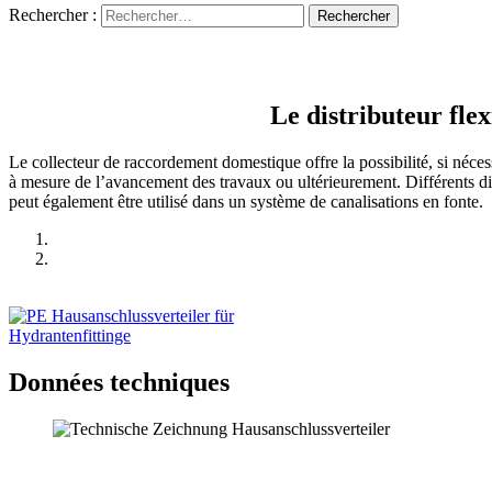
Rechercher :
Le distri­buteur fle
Le collecteur de raccor­dement domes­tique offre la possi­bilité, si néce
à mesure de l’avan­cement des travaux ou ultérieu­rement. Diffé­rents d
peut également être utilisé dans un système de canali­sa­tions en fonte.
Données techniques