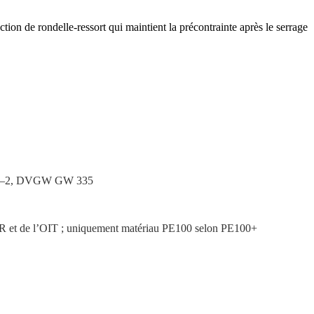
nction de rondelle-ressort qui maintient la précon­trainte après le serrage
00–2, DVGW GW 335
 MFR et de l’OIT ; uniquement matériau PE100 selon PE100+