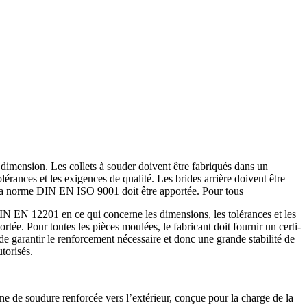
 dimension. Les collets à souder doivent être fabriqués dans un
ances et les exigences de qualité. Les brides arrière doivent être
lon la norme DIN EN ISO 9001 doit être apportée. Pour tous
IN EN 12201 en ce qui concerne les dimen­sions, les tolérances et les
tée. Pour toutes les pièces moulées, le fabricant doit fournir un certi­
garantir le renfor­cement néces­saire et donc une grande stabilité de
torisés.
e soudure renforcée vers l’exté­rieur, conçue pour la charge de la