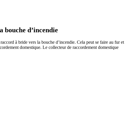
 la bouche d’incendie
l raccord à bride vers la bouche d’incendie. Cela peut se faire au fur et
accor­dement domes­tique. Le collecteur de raccor­dement domes­tique