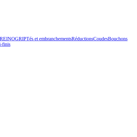
 – REINOGRIP
Tés et embranchements
Réduc­tions
Coudes
Bouchons
-finis