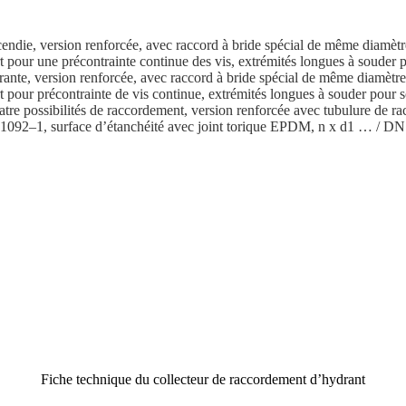
die, version renforcée, avec raccord à bride spécial de même diamètre 
ort pour une précon­trainte continue des vis, extré­mités longues à 
nte, version renforcée, avec raccord à bride spécial de même diamètre n
ort pour précon­trainte de vis continue, extré­mités longues à soude
e possi­bi­lités de raccor­dement, version renforcée avec tubulure de rac
 1092–1, surface d’étan­chéité avec joint torique EPDM, n x d1 …
Fiche technique du collecteur de raccor­dement d’hydrant