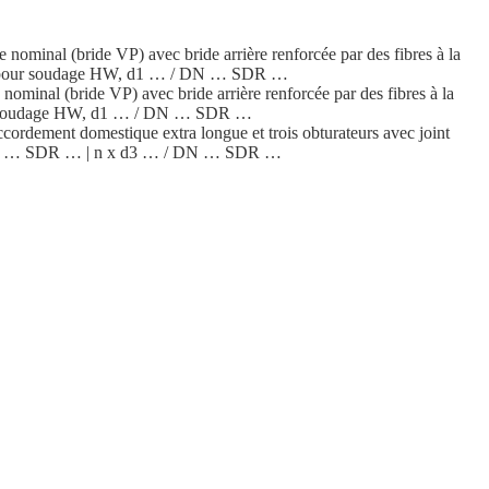
nominal (bride VP) avec bride arrière renforcée par des fibres à la
souder pour soudage HW, d1 … / DN … SDR …
ominal (bride VP) avec bride arrière renforcée par des fibres à la
r pour soudage HW, d1 … / DN … SDR …
cor­dement domes­tique extra longue et trois obtura­teurs avec joint
 / DN … SDR … | n x d3 … / DN … SDR …