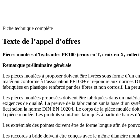
Fiche technique complète
Texte de l’appel d’offres
Pièces moulées d’hydrantes PE100 (croix en T, croix en X, colle
Remarque préli­mi­naire générale
Les pièces moulées à proposer doivent être livrées sous forme d’un en
matériau conforme à l’asso­ciation PE100+ et répondre aux normes DIN
fabri­quées en plastique renforcé par des fibres et non corrosif. La pr
Les pièces moulées proposées doivent être fabri­quées dans un matéria
exigences de qualité. La preuve de la fabri­cation sur la base d’un sys
ficat selon la norme DIN EN 10204. Le corps de la pièce moulée doit êt
la pièce moulée. Les produits semi-finis fabriqués à partir de barres d’
Les extré­mités des pointes doivent être de forme longue afin de pou
Les raccords à bride doivent être conçus avec le même diamètre nomi