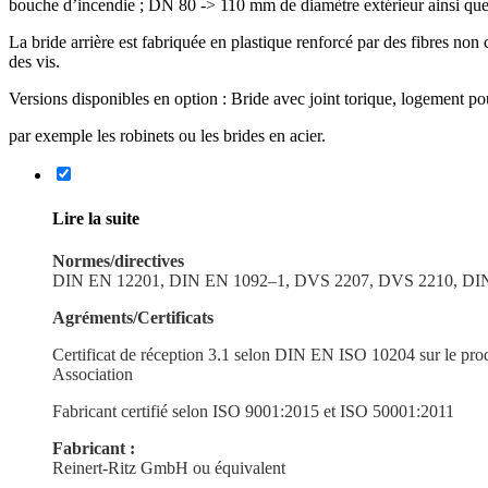
bouche d’incendie ; DN 80 -> 110 mm de diamètre extérieur ainsi qu
La bride arrière est fabriquée en plastique renforcé par des fibres non co
des vis.
Versions dispo­nibles en option : Bride avec joint torique, logement p
par exemple les robinets ou les brides en acier.
Lire la suite
Normes/directives
DIN EN 12201, DIN EN 1092–1, DVS 2207, DVS 2210, D
Agréments/Certificats
Certi­ficat de réception 3.1 selon DIN EN ISO 10204 sur le pr
Association
Fabricant certifié selon ISO 9001:2015 et ISO 50001:2011
Fabricant :
Reinert-Ritz GmbH ou équivalent