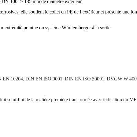
e DN 100 -> 135 mm de diamètre extérieur.
rro­sives, elle soutient le collet en PE de l’exté­rieur et présente une fo
our extrémité pointue ou système Württem­berger à la sortie
IN EN 10204, DIN EN ISO 9001, DIN EN ISO 50001, DVGW W 4
oduit semi-fini de la matière première trans­formée avec indication du