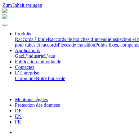
Zum Inhalt springen
Produits
Raccords à bride
Raccords de bouches d’incendie
Inspection et 
pour tubes et raccords
Pièces de transition
Points fixes, compen­s
Appli­ca­tions
Gaz
L’industrie
L’eau
Fabri­cation individuelle
Contactez
L’Entre­prise
Chronique
Notre boussole
Mentions légales
Protection des données
DE
EN
FR