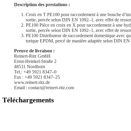
Description des prestations :
Croix en T PE100 pour raccor­dement à une bouche d’incen
sortie, percée selon DIN EN 1092–1, avec effet de ress
PE100 Pièce en croix en X pour raccor­dement à une hydra
sortie, percée selon DIN EN 1092–1, avec effet de ress
PE100 Distri­buteur de raccor­dement domes­tique avec quatr
torique EPDM, percé de manière adaptée selon DIN EN
Preuve de livraison :
Reinert-Ritz GmbH
Ernst-Heinkel-Straße 2
48531 Nordhorn
Tel.: +49 5921 8347–0
Fax : +49 5921 8347–25
www.reinert-ritz.de
Email : contact@reinert-ritz.com
Téléchar­ge­ments