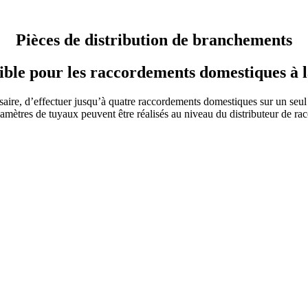
Pièces de distri­bution de branchements
xible pour les raccor­de­ments domes­tiques à
s­saire, d’effectuer jusqu’à quatre raccor­de­ments domes­tiques sur un seu
iamètres de tuyaux peuvent être réalisés au niveau du distri­buteur de r