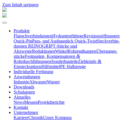
Zum Inhalt springen
Produkte
Flansch­ver­bin­dungen
Hydran­ten­fit­tinge
Revisi­ons­öff­nungen
Quick-Pig
Pass- und Ausbau­stück Quick-Twist
Steck­ver­bin­
dungen REINOGRIP
T‑Stücke und
Abzweige
Reduktionen
Winkel
Rohrend­kappen
Übergangs­
&
stücke
Festpunkte, Kompen­sa­toren
&
Rohrdurchführungen
Sonder­bau­teile
Ziehköpfe
Einsteckspitzen
Hilfs­mittel
PE Halbzeuge
Indivi­duelle Fertigung
Anwen­dungen
Industrie
Abwasser
Wasser
Downloads
Schulungen
Aktuelles
News
Messen
Projekt­be­richte
Kontakt
Unter­nehmen
Karriere
Chronik
Unser Kompass