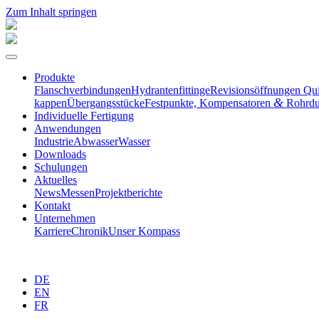
Zum Inhalt springen
Produkte
Flansch­ver­bin­dungen
Hydran­ten­fit­tinge
Revisi­ons­öff­nungen Qu
&
kappen
Übergangs­stücke
Festpunkte, Kompen­sa­toren
Rohrdu
Indivi­duelle Fertigung
Anwen­dungen
Industrie
Abwasser
Wasser
Downloads
Schulungen
Aktuelles
News
Messen
Projekt­be­richte
Kontakt
Unter­nehmen
Karriere
Chronik
Unser Kompass
DE
EN
FR