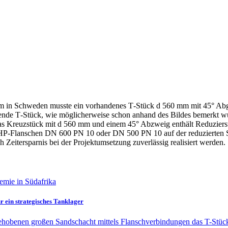
tem in Schweden musste ein vorhan­denes T‑Stück d 560 mm mit 45° Abgan
de T‑Stück, wie mögli­cher­weise schon anhand des Bildes bemerkt wurde
Das Kreuz­stück mit d 560 mm und einem 45° Abzweig enthält Reduzier­
HP-Flanschen DN 600 PN 10 oder DN 500 PN 10 auf der reduzierten Sei
 Zeiter­sparnis bei der Projekt­um­setzung zuver­lässig reali­siert werden.
r ein strate­gi­sches Tanklager