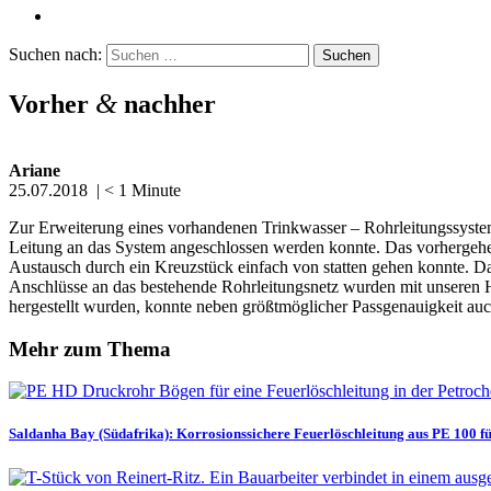
Suchen nach:
&
Vorher
nachher
Ariane
25.07.2018
|
< 1
Minute
Zur Erwei­terung eines vorhan­denen Trink­wasser – Rohrlei­tungs­sys
Leitung an das System angeschlossen werden konnte. Das vorher­ge­hen
Austausch durch ein Kreuz­stück einfach von statten gehen konnte. 
Anschlüsse an das bestehende Rohrlei­tungsnetz wurden mit unseren 
herge­stellt wurden, konnte neben größt­mög­licher Passge­nau­igkeit auch
Mehr zum Thema
Saldanha Bay (Südafrika): Korro­si­ons­si­chere Feuer­lösch­leitung aus PE 100 fü