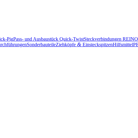
ick-Pig
Pass- und Ausbau­stück Quick-Twist
Steck­ver­bin­dungen REI
&
rchführungen
Sonder­bau­teile
Ziehköpfe
Einsteckspitzen
Hilfs­mittel
PE