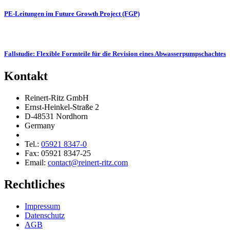
PE-Leitungen im Future Growth Project (FGP)
Fallstudie: Flexible Formteile für die Revision eines Abwasserpumpschachtes
Kontakt
Reinert-Ritz GmbH
Ernst-Heinkel-Straße 2
D-48531 Nordhorn
Germany
Tel.:
05921 8347-0
Fax: 05921 8347-25
Email:
contact@reinert-ritz.com
Rechtliches
Impressum
Daten­schutz
AGB