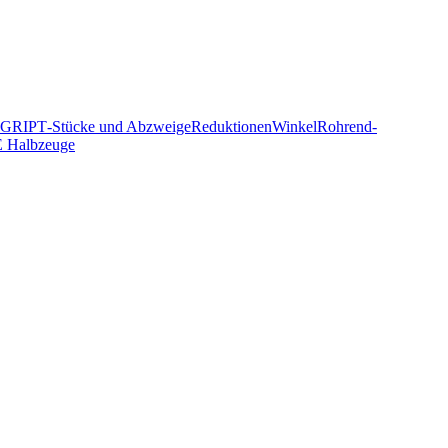
NOGRIP
T‑Stücke und Abzweige
Reduktionen
Winkel
Rohrend­
 Halbzeuge