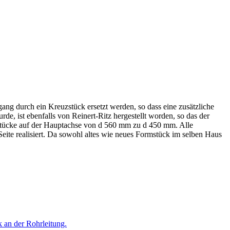
g durch ein Kreuz­stück ersetzt werden, so dass eine zusätz­liche
, ist ebenfalls von Reinert-Ritz herge­stellt worden, so das der
stücke auf der Haupt­achse von d 560 mm zu d 450 mm. Alle
te reali­siert. Da sowohl altes wie neues Formstück im selben Haus