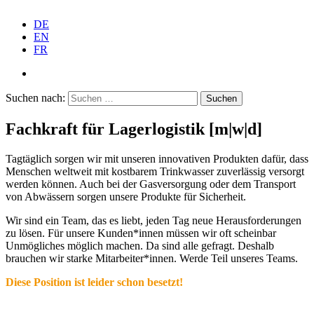
DE
EN
FR
Suchen nach:
Fachkraft für Lager­lo­gistik
[m|w|d]
Tagtäglich sorgen wir mit unseren innova­tiven Produkten dafür, dass
Menschen weltweit mit kostbarem Trink­wasser zuver­lässig versorgt
werden können. Auch bei der Gasver­sorgung oder dem Transport
von Abwässern sorgen unsere Produkte für Sicherheit.
Wir sind ein Team, das es liebt, jeden Tag neue Heraus­for­de­rungen
zu lösen. Für unsere Kunden*innen müssen wir oft scheinbar
Unmög­liches möglich machen. Da sind alle gefragt. Deshalb
brauchen wir starke Mitarbeiter*innen. Werde Teil unseres Teams.
Diese Position ist leider schon besetzt!