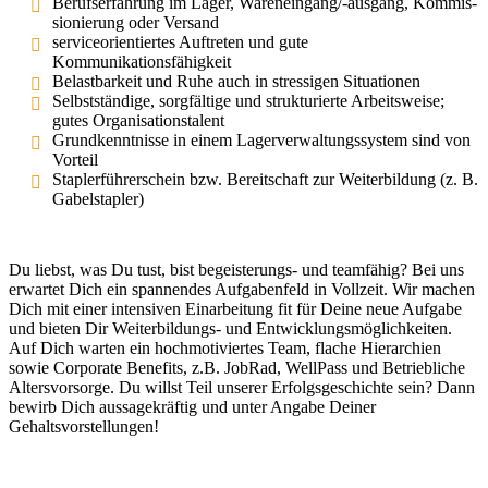
Berufs­er­fahrung im Lager, Waren­ein­gang/-ausgang, Kommis­
sio­nierung oder Versand
service­ori­en­tiertes Auftreten und gute
Kommunikationsfähigkeit
Belast­barkeit und Ruhe auch in stres­sigen Situationen
Selbst­ständige, sorgfältige und struk­tu­rierte Arbeits­weise;
gutes Organisationstalent
Grund­kennt­nisse in einem Lager­ver­wal­tungs­system sind von
Vorteil
Stapler­füh­rer­schein bzw. Bereit­schaft zur Weiter­bildung (z. B.
Gabelstapler)
Du liebst, was Du tust, bist begeis­te­rungs- und teamfähig? Bei uns
erwartet Dich ein spannendes Aufga­benfeld in Vollzeit. Wir machen
Dich mit einer inten­siven Einar­beitung fit für Deine neue Aufgabe
und bieten Dir Weiter­bil­dungs- und Entwick­lungs­mög­lich­keiten.
Auf Dich warten ein hochmo­ti­viertes Team, flache Hierar­chien
sowie Corporate Benefits, z.B. JobRad, WellPass und Betrieb­liche
Alters­vor­sorge. Du willst Teil unserer Erfolgs­ge­schichte sein? Dann
bewirb Dich aussa­ge­kräftig und unter Angabe Deiner
Gehaltsvorstellungen!