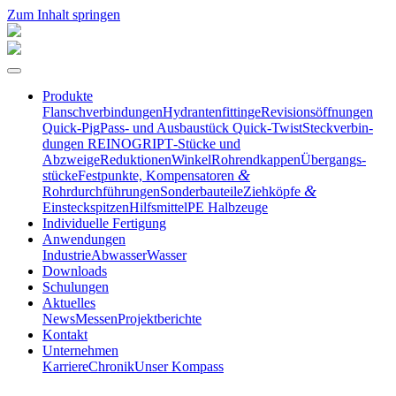
Zum Inhalt springen
Produkte
Flansch­ver­bin­dungen
Hydran­ten­fit­tinge
Revisi­ons­öff­nungen
Quick-Pig
Pass- und Ausbau­stück Quick-Twist
Steck­ver­bin­
dungen REINOGRIP
T‑Stücke und
Abzweige
Reduktionen
Winkel
Rohrend­kappen
Übergangs­
&
stücke
Festpunkte, Kompen­sa­toren
&
Rohrdurchführungen
Sonder­bau­teile
Ziehköpfe
Einsteckspitzen
Hilfs­mittel
PE Halbzeuge
Indivi­duelle Fertigung
Anwen­dungen
Industrie
Abwasser
Wasser
Downloads
Schulungen
Aktuelles
News
Messen
Projekt­be­richte
Kontakt
Unter­nehmen
Karriere
Chronik
Unser Kompass