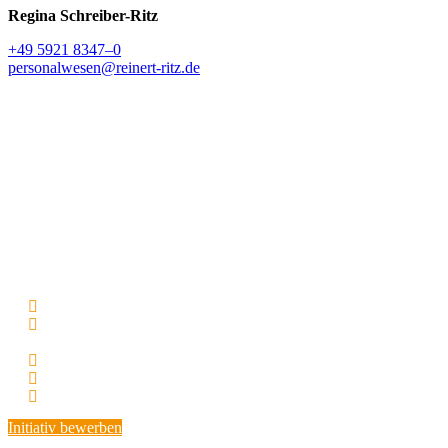
Regina Schreiber-Ritz
+49 5921 8347–0
personalwesen@reinert-ritz.de
Du bist kein Organi­sa­ti­ons­talent aber
hättest Bock mit uns die Conversion-
Rate explo­dieren zu lassen?
Oder Du suchst nach einem Praktikum oder Job als Studen­tische
Hilfs­kraft im Marketing?
Dann melde dich gerne bei uns. Insbe­sondere mit Fähig­keiten in:
Online-Marketing
Medien­ge­stalter | Content Creator – idealer­weise
Videoproduktion
Veran­stal­tungs­ma­nagement
SEO/SEA
Bloggen, Texten oder Copywriting
Initiativ bewerben