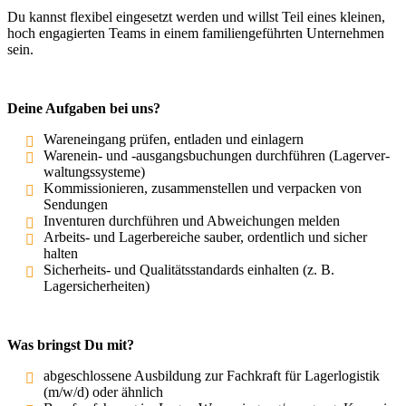
Du kannst flexibel einge­setzt werden und willst Teil eines kleinen,
hoch engagierten Teams in einem famili­en­ge­führten Unter­nehmen
sein.
Deine Aufgaben bei uns?
Waren­eingang prüfen, entladen und einlagern
Warenein- und ‑ausgangs­bu­chungen durch­führen (Lager­ver­
wal­tungs­systeme)
Kommis­sio­nieren, zusam­men­stellen und verpacken von
Sendungen
Inven­turen durch­führen und Abwei­chungen melden
Arbeits- und Lager­be­reiche sauber, ordentlich und sicher
halten
Sicher­heits- und Quali­täts­stan­dards einhalten (z. B.
Lagersicherheiten)
Was bringst Du mit?
abgeschlossene Ausbildung zur Fachkraft für Lager­lo­gistik
(m/w/d) oder ähnlich