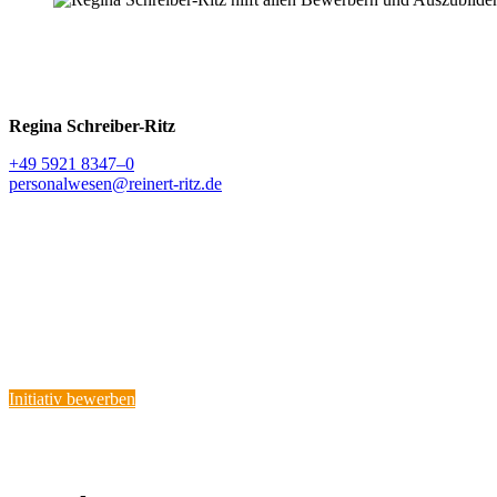
Regina Schreiber-Ritz
+49 5921 8347–0
personalwesen@reinert-ritz.de
Nicht das richtige dabei, aber Du hättes
Oder Du suchst nach einem Praktikum oder Job als Studen­tische Hilfs
Dann melde dich gerne bei uns.
Initiativ bewerben