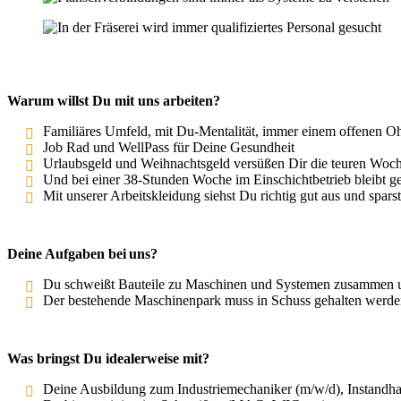
Warum willst Du mit uns arbeiten?
Familiäres Umfeld, mit Du-Menta­lität, immer einem offenen 
Job Rad und WellPass für Deine Gesundheit
Urlaubsgeld und Weihnachtsgeld versüßen Dir die teuren Woch
Und bei einer 38-Stunden Woche im Einschicht­be­trieb bleibt ge
Mit unserer Arbeits­kleidung siehst Du richtig gut aus und spar
Deine Aufgaben bei uns
?
Du schweißt Bauteile zu Maschinen und Systemen zusammen und pas
Der bestehende Maschi­nenpark muss in Schuss gehalten werden
Was bringst Du idealer­weise mit?
Deine Ausbildung zum Indus­trie­me­cha­niker (m/w/d), Instand­hal