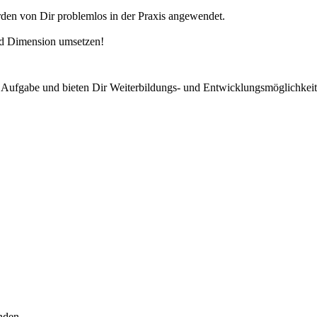
en von Dir problemlos in der Praxis angewendet.
und Dimension umsetzen!
 Aufgabe und bieten Dir Weiter­bil­dungs- und Entwick­lungs­mög­lich­ke