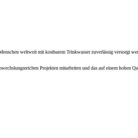
s Menschen weltweit mit kostbarem Trink­wasser zuver­lässig versorgt 
bwechs­lungs­reichen Projekten mitar­beiten und das auf einem hohen Qual