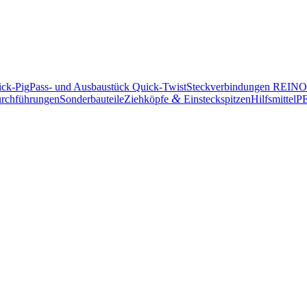
ick-Pig
Pass- und Ausbau­stück Quick-Twist
Steck­ver­bin­dungen REI
&
rchführungen
Sonder­bau­teile
Ziehköpfe
Einsteckspitzen
Hilfs­mittel
PE