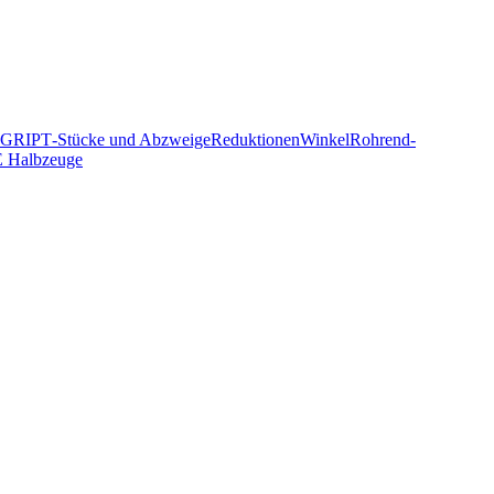
NOGRIP
T‑Stücke und Abzweige
Reduktionen
Winkel
Rohrend­
 Halbzeuge