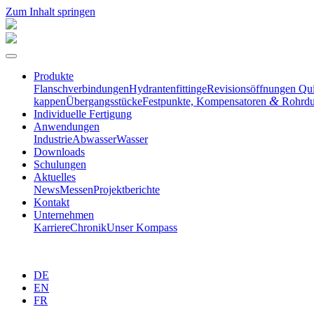
Zum Inhalt springen
Produkte
Flansch­ver­bin­dungen
Hydran­ten­fit­tinge
Revisi­ons­öff­nungen Qu
&
kappen
Übergangs­stücke
Festpunkte, Kompen­sa­toren
Rohrdu
Indivi­duelle Fertigung
Anwen­dungen
Industrie
Abwasser
Wasser
Downloads
Schulungen
Aktuelles
News
Messen
Projekt­be­richte
Kontakt
Unter­nehmen
Karriere
Chronik
Unser Kompass
DE
EN
FR