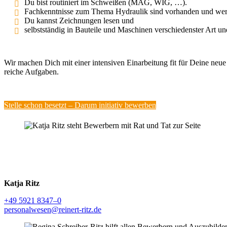
Du bist routi­niert im Schweißen (MAG, WIG, …).
Fachkennt­nisse zum Thema Hydraulik sind vorhanden und werd
Du kannst Zeich­nungen lesen und
selbst­ständig in Bauteile und Maschinen verschie­denster Art 
Wir machen Dich mit einer inten­siven Einar­beitung fit für Deine neue
reiche Aufgaben.
Stelle schon besetzt – Darum initiativ bewerben
Katja Ritz
+49 5921 8347–0
personalwesen@reinert-ritz.de