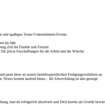
Ohr und spaßigen Team-/Unter­nehmens-Events
en im Jahr
nug Zeit für Familie und Freizeit
st Dir privat Anschaf­fungen für die Arbeit und die Wäsche
st diese an unsere betriebs­spe­zi­fi­schen Ferti­gungs­ver­fahren an.
, Neues kommt laufend hinzu – für Abwechslung ist also gesorgt.
tung, hast du erfolg­reich absol­viert und Dich bereits als Geselle bewie