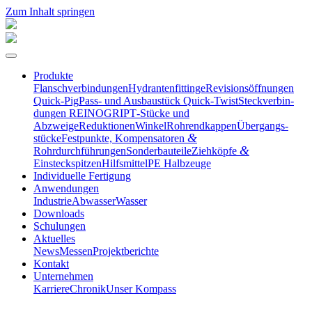
Zum Inhalt springen
Produkte
Flansch­ver­bin­dungen
Hydran­ten­fit­tinge
Revisi­ons­öff­nungen
Quick-Pig
Pass- und Ausbau­stück Quick-Twist
Steck­ver­bin­
dungen REINOGRIP
T‑Stücke und
Abzweige
Reduktionen
Winkel
Rohrend­kappen
Übergangs­
&
stücke
Festpunkte, Kompen­sa­toren
&
Rohrdurchführungen
Sonder­bau­teile
Ziehköpfe
Einsteckspitzen
Hilfs­mittel
PE Halbzeuge
Indivi­duelle Fertigung
Anwen­dungen
Industrie
Abwasser
Wasser
Downloads
Schulungen
Aktuelles
News
Messen
Projekt­be­richte
Kontakt
Unter­nehmen
Karriere
Chronik
Unser Kompass