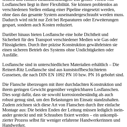
Losflan­schen liegt in ihrer Flexi­bi­lität. Sie können problemlos an
verschie­denen Stellen entlang einer Pipeline einge­setzt werden,
ohne dass das gesamte System ausein­an­der­ge­schraubt werden muss.
Dadurch wird nicht nur Zeit bei Repara­turen oder Erwei­te­rungen
gespart, sondern auch Kosten reduziert.
Darüber hinaus bieten Losflansche eine hohe Dichtheit und
Sicherheit für den Transport verschie­dener Medien wie Gas oder
Flüssig­keiten. Durch ihre präzise Konstruktion gewähr­leisten sie
einen sicheren Betrieb des Systems ohne Undich­tig­keiten oder
Ausfälle.
Losflansche sind in unter­schied­lichen Materialien erhältlich – Die
Reinert-Ritz Losflansche sind aus kunst­stoff­be­schich­tetem
Gusseisen, die nach DIN EN 1092 PN 10 bzw. PN 16 gebohrt sind.
Die Flansche überzeugen mit ihrer durch­dachten Konstruktion und
ihrem geringen Gewicht gegenüber vergleich­baren Losflan­schen.
Dies sorgt dafür, dass sie sowohl korro­si­ons­be­ständig als auch
robust genug sind, um den Belas­tungen im Einsatz stand­zu­halten.
Zudem zeichnen sich diese Art von Flanschen durch ihre einfache
Montage aus: Die beiden Enden der Leitung müssen lediglich inein­
ander gesteckt und mit Schrauben fixiert werden – ein unkom­pli­
zierter Prozess selbst für weniger erfahrene Handwer­ke­rinnen und
Handwerker.