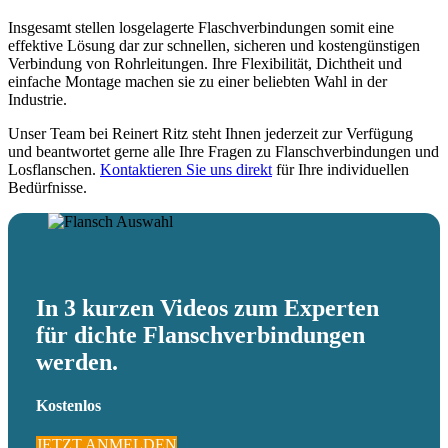
Insgesamt stellen losge­la­gerte Flasch­ver­bin­dungen somit eine
effektive Lösung dar zur schnellen, sicheren und kosten­güns­tigen
Verbindung von Rohrlei­tungen. Ihre Flexi­bi­lität, Dichtheit und
einfache Montage machen sie zu einer beliebten Wahl in der
Industrie.
Unser Team bei Reinert Ritz steht Ihnen jederzeit zur Verfügung
und beant­wortet gerne alle Ihre Fragen zu Flansch­ver­bin­dungen und
Losflan­schen.
Kontak­tieren Sie uns direkt
für Ihre indivi­du­ellen
Bedürfnisse.
In 3 kurzen Videos zum Experten
für dichte Flansch­ver­bin­dungen
werden.
Kostenlos
JETZT ANMELDEN