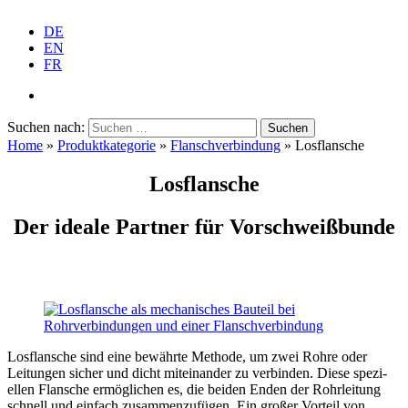
DE
EN
FR
Suchen nach:
Home
»
Produkt­ka­te­gorie
»
Flansch­ver­bindung
»
Losflansche
Losflansche
Der ideale Partner für Vorschweißbunde
Losflansche sind eine bewährte Methode, um zwei Rohre oder
Leitungen sicher und dicht mitein­ander zu verbinden. Diese spezi­
ellen Flansche ermög­lichen es, die beiden Enden der Rohrleitung
schnell und einfach zusam­men­zu­fügen. Ein großer Vorteil von