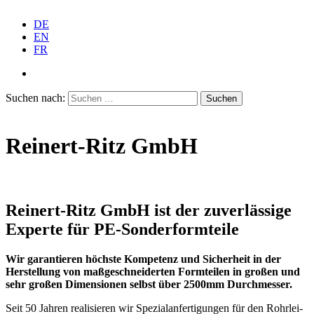
DE
EN
FR
Suchen nach:
Reinert-Ritz GmbH
Reinert-Ritz GmbH ist der zuver­lässige
Experte für PE-Sonderformteile
Wir garan­tieren höchste Kompetenz und Sicherheit in der
Herstellung von maßge­schnei­derten Formteilen in großen und
sehr großen Dimen­sionen selbst über 2500mm Durchmesser.
S
eit 50 Jahren reali­sieren wir Spezi­al­an­fer­ti­gungen für den Rohrlei­