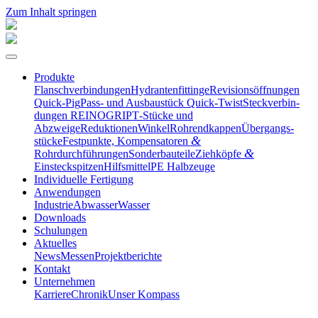
Zum Inhalt springen
Produkte
Flansch­ver­bin­dungen
Hydran­ten­fit­tinge
Revisi­ons­öff­nungen
Quick-Pig
Pass- und Ausbau­stück Quick-Twist
Steck­ver­bin­
dungen REINOGRIP
T‑Stücke und
Abzweige
Reduktionen
Winkel
Rohrend­kappen
Übergangs­
&
stücke
Festpunkte, Kompen­sa­toren
&
Rohrdurchführungen
Sonder­bau­teile
Ziehköpfe
Einsteckspitzen
Hilfs­mittel
PE Halbzeuge
Indivi­duelle Fertigung
Anwen­dungen
Industrie
Abwasser
Wasser
Downloads
Schulungen
Aktuelles
News
Messen
Projekt­be­richte
Kontakt
Unter­nehmen
Karriere
Chronik
Unser Kompass