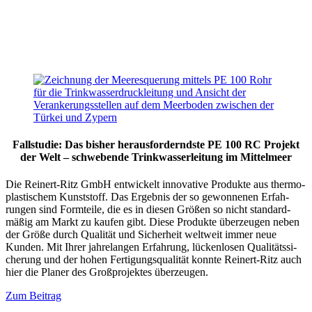
Fallstudie: Das bisher heraus­for­derndste PE 100 RC Projekt
der Welt – schwe­bende Trink­was­ser­leitung im Mittelmeer
Die Reinert-Ritz GmbH entwi­ckelt innovative Produkte aus thermo­
plas­ti­schem Kunst­stoff. Das Ergebnis der so gewon­nenen Erfah­
rungen sind Formteile, die es in diesen Größen so nicht standard­
mäßig am Markt zu kaufen gibt. Diese Produkte überzeugen neben
der Größe durch Qualität und Sicherheit weltweit immer neue
Kunden. Mit Ihrer jahre­langen Erfahrung, lücken­losen Quali­täts­si­
cherung und der hohen Ferti­gungs­qua­lität konnte Reinert-Ritz auch
hier die Planer des Großpro­jektes überzeugen.
Zum Beitrag