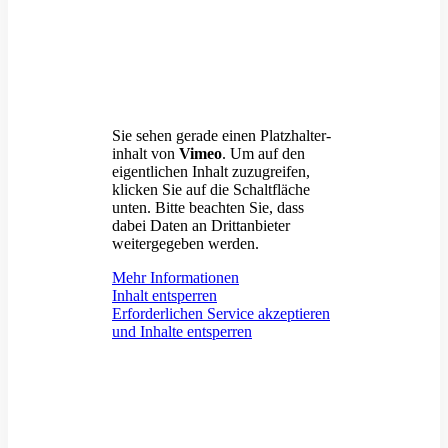
Sie sehen gerade einen Platz­hal­ter­
inhalt von
Vimeo
. Um auf den
eigent­lichen Inhalt zuzugreifen,
klicken Sie auf die Schalt­fläche
unten. Bitte beachten Sie, dass
dabei Daten an Dritt­an­bieter
weiter­ge­geben werden.
Mehr Infor­ma­tionen
Inhalt entsperren
Erfor­der­lichen Service akzep­tieren
und Inhalte entsperren