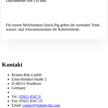
Durch­messer von 110 mm.
Für unsere Molch­station Quick-Pig gelten die normalen Trink­
wasser- und Abwas­ser­normen für Rohrformteile.
Kontakt
Reinert-Ritz GmbH
Ernst-Heinkel-Straße 2
D-48531 Nordhorn
Germany
Tel.:
05921 8347-0
Fax: 05921 8347-25
Email:
contact@reinert-ritz.com