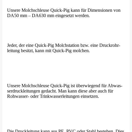
Unsere Molch­schleuse Quick-Pig kann für Dimen­sionen von
DA50 mm – DA630 mm einge­setzt werden.
Jeder, der eine Quick-Pig Molch­station bzw. eine Druck­rohr­
leitung besitzt, kann mit Quick-Pig molchen.
Unsere Molch­schleuse Quick-Pig ist überwiegend für Abwas­
ser­druck­lei­tungen gedacht. Man kann diese aber auch für
Rohwasser- oder Trink­was­ser­lei­tungen einsetzen.
Die Druck­leitung kann aus PE, PVC oder Stahl bestehen. Dies