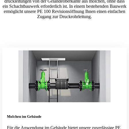
druck­lei­tungen von der Gelän­de­ober­kante aus molchen, ohne dass
ein Schacht­bauwerk erfor­derlich ist. In einem bestehenden Bauwerk
ermög­licht unsere PE 100 Revisi­ons­öffnung Ihnen einen einfachen
Zugang zur Druckrohrleitung.
Molchen im Gebäude
Für die Anwendung im Gebäude bietet unsere zuver­lässige PE