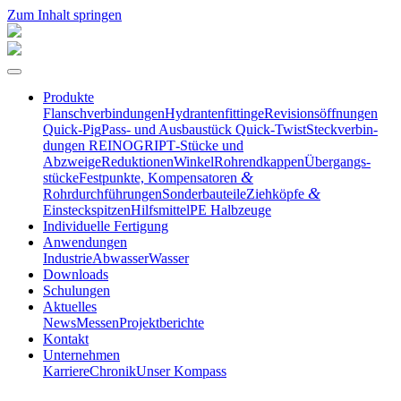
Zum Inhalt springen
Produkte
Flansch­ver­bin­dungen
Hydran­ten­fit­tinge
Revisi­ons­öff­nungen
Quick-Pig
Pass- und Ausbau­stück Quick-Twist
Steck­ver­bin­
dungen REINOGRIP
T‑Stücke und
Abzweige
Reduktionen
Winkel
Rohrend­kappen
Übergangs­
&
stücke
Festpunkte, Kompen­sa­toren
&
Rohrdurchführungen
Sonder­bau­teile
Ziehköpfe
Einsteckspitzen
Hilfs­mittel
PE Halbzeuge
Indivi­duelle Fertigung
Anwen­dungen
Industrie
Abwasser
Wasser
Downloads
Schulungen
Aktuelles
News
Messen
Projekt­be­richte
Kontakt
Unter­nehmen
Karriere
Chronik
Unser Kompass