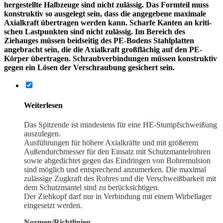
herge­stellte Halbzeuge sind nicht zulässig. Das Formteil muss
konstruktiv so ausgelegt sein, dass die angegebene maximale
Axial­kraft übertragen werden kann. Scharfe Kanten an kriti­
schen Lastpunkten sind nicht zulässig. Im Bereich des
Ziehauges müssen beidseitig des PE-Bodens Stahl­platten
angebracht sein, die die Axial­kraft großflächig auf den PE-
Körper übertragen. Schraub­ver­bin­dungen müssen konstruktiv
gegen ein Lösen der Verschraubung gesichert sein.
Weiter­lesen
Das Spitzende ist mindestens für eine HE-Stumpf­schweißung
auszulegen.
Ausfüh­rungen für höhere Axial­kräfte und mit größerem
Außen­durch­messer für den Einsatz mit Schutz­man­tel­rohren
sowie abgedichtet gegen das Eindringen von Bohremulsion
sind möglich und entspre­chend anzumerken. Die maximal
zulässige Zugkraft des Rohres und die Verschweiß­barkeit mit
dem Schutz­mantel sind zu berücksichtigen.
Der Ziehkopf darf nur in Verbindung mit einem Wirbel­lager
einge­setzt werden.
Normen/Richtlinien