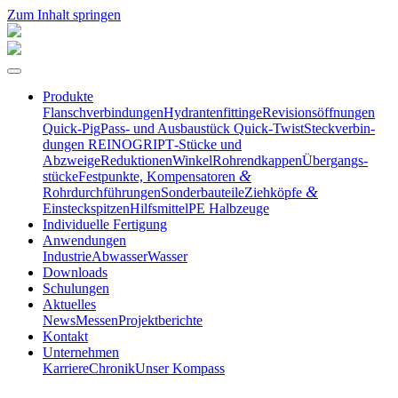
Zum Inhalt springen
Produkte
Flansch­ver­bin­dungen
Hydran­ten­fit­tinge
Revisi­ons­öff­nungen
Quick-Pig
Pass- und Ausbau­stück Quick-Twist
Steck­ver­bin­
dungen REINOGRIP
T‑Stücke und
Abzweige
Reduktionen
Winkel
Rohrend­kappen
Übergangs­
&
stücke
Festpunkte, Kompen­sa­toren
&
Rohrdurchführungen
Sonder­bau­teile
Ziehköpfe
Einsteckspitzen
Hilfs­mittel
PE Halbzeuge
Indivi­duelle Fertigung
Anwen­dungen
Industrie
Abwasser
Wasser
Downloads
Schulungen
Aktuelles
News
Messen
Projekt­be­richte
Kontakt
Unter­nehmen
Karriere
Chronik
Unser Kompass