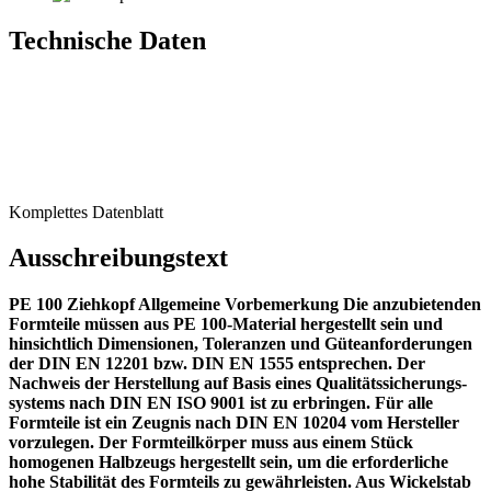
Technische Daten
Komplettes Datenblatt
Ausschrei­bungstext
PE 100 Ziehkopf Allge­meine Vorbe­merkung Die anzubie­tenden
Formteile müssen aus PE 100-Material herge­stellt sein und
hinsichtlich Dimen­sionen, Toleranzen und Gütean­for­de­rungen
der DIN EN 12201 bzw. DIN EN 1555 entsprechen. Der
Nachweis der Herstellung auf Basis eines Quali­täts­si­che­rungs­
systems nach DIN EN ISO 9001 ist zu erbringen. Für alle
Formteile ist ein Zeugnis nach DIN EN 10204 vom Hersteller
vorzu­legen. Der Formteil­körper muss aus einem Stück
homogenen Halbzeugs herge­stellt sein, um die erfor­der­liche
hohe Stabi­lität des Formteils zu gewähr­leisten. Aus Wickelstab